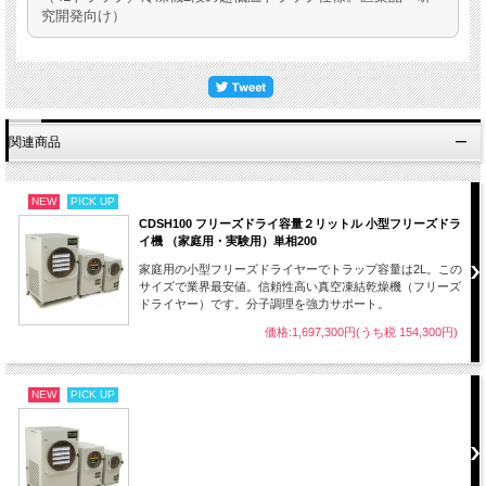
究開発向け）
関連商品
NEW
PICK UP
CDSH100 フリーズドライ容量２リットル 小型フリーズドラ
イ機 （家庭用・実験用）単相200
家庭用の小型フリーズドライヤーでトラップ容量は2L。この
サイズで業界最安値。信頼性高い真空凍結乾燥機（フリーズ
ドライヤー）です。分子調理を強力サポート。
価格:1,697,300円(うち税 154,300円)
NEW
PICK UP