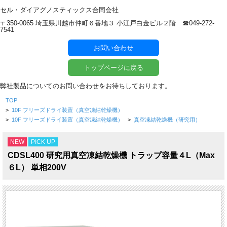
セル・ダイアグノスティックス合同会社
〒350-0065 埼玉県川越市仲町６番地３ 小江戸白金ビル２階 ☎︎049-272-
7541
お問い合わせ
トップページに戻る
弊社製品についてのお問い合わせをお待ちしております。
TOP
>
10F フリーズドライ装置（真空凍結乾燥機）
>
10F フリーズドライ装置（真空凍結乾燥機）
>
真空凍結乾燥機（研究用）
NEW
PICK UP
CDSL400 研究用真空凍結乾燥機 トラップ容量４L（Max
６L） 単相200V