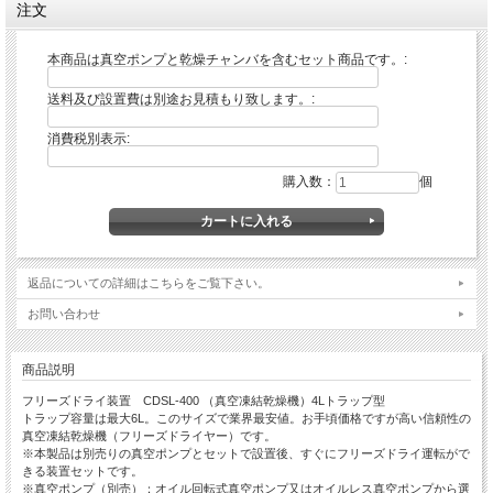
注文
本商品は真空ポンプと乾燥チャンバを含むセット商品です。:
送料及び設置費は別途お見積もり致します。:
消費税別表示:
購入数：
個
返品についての詳細はこちらをご覧下さい。
お問い合わせ
商品説明
フリーズドライ装置 CDSL-400 （真空凍結乾燥機）4Lトラップ型
トラップ容量は最大6L。このサイズで業界最安値。お手頃価格ですが高い信頼性の
真空凍結乾燥機（フリーズドライヤー）です。
※本製品は別売りの真空ポンプとセットで設置後、すぐにフリーズドライ運転がで
きる装置セットです。
※真空ポンプ（別売）：オイル回転式真空ポンプ又はオイルレス真空ポンプから選