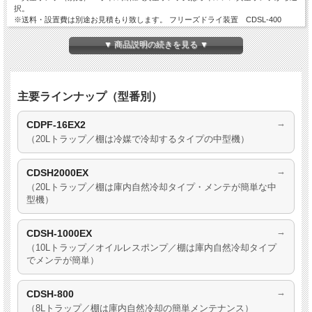
択。
※送料・設置費は別途お見積もり致します。 フリーズドライ装置 CDSL-400
（真空凍結乾燥機）小型 ４Lトラップ型
▼ 商品説明の続きを見る ▼
詳しくはお問い合わせください。
ポンプ：Oil Vacuum Pump (オプション：ノンオイルタイプ)
棚：４段
トラップ温度：-50~55℃
主要ラインナップ（型番別）
トラップ容量：4L（max 6L） 電源： 単相200V
→
CDPF-16EX2
（20Lトラップ／棚は冷媒で冷却するタイプの中型機）
→
CDSH2000EX
（20Lトラップ／棚は庫内自然冷却タイプ・メンテが簡単な中
型機）
→
CDSH-1000EX
（10Lトラップ／オイルレスポンプ／棚は庫内自然冷却タイプ
でメンテが簡単）
→
CDSH-800
（8Lトラップ／棚は庫内自然冷却の簡単メンテナンス）