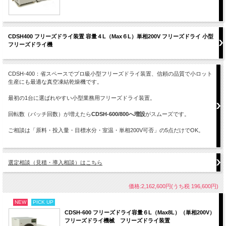
CDSH400 フリーズドライ装置 容量４L（Max６L）単相200V フリーズドライ 小型
フリーズドライ機
← フリーズドライ装置 カテゴリートップへ戻
る
CDSH-400：省スペースでプロ級小型フリーズドライ装置、信頼の品質で小ロット
生産にも最適な真空凍結乾燥機です。
最初の1台に選ばれやすい小型業務用フリーズドライ装置。
回転数（バッチ回数）が増えたら
CDSH-600/800へ増設
がスムーズです。
ご相談は「原料・投入量・目標水分・室温・単相200V可否」の5点だけでOK。
選定相談（見積・導入相談）はこちら
価格:2,162,600円(うち税 196,600円)
NEW
PICK UP
CDSH-600 フリーズドライ容量６L（Max8L）（単相200V）
フリーズドライ機械 フリーズドライ装置