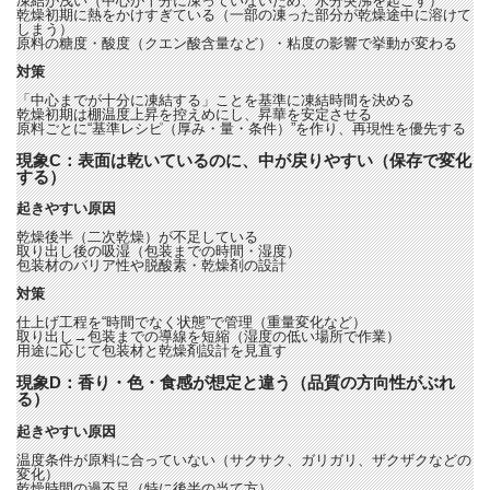
凍結が浅い（中心が十分に凍っていないため、水分突沸を起こす）
乾燥初期に熱をかけすぎている（一部の凍った部分が乾燥途中に溶けて
しまう）
原料の糖度・酸度（クエン酸含量など）・粘度の影響で挙動が変わる
対策
「中心までが十分に凍結する」ことを基準に凍結時間を決める
乾燥初期は棚温度上昇を控えめにし、昇華を安定させる
原料ごとに“基準レシピ（厚み・量・条件）”を作り、再現性を優先する
現象C：表面は乾いているのに、中が戻りやすい（保存で変化
する）
起きやすい原因
乾燥後半（二次乾燥）が不足している
取り出し後の吸湿（包装までの時間・湿度）
包装材のバリア性や脱酸素・乾燥剤の設計
対策
仕上げ工程を“時間でなく状態”で管理（重量変化など）
取り出し→包装までの導線を短縮（湿度の低い場所で作業）
用途に応じて包装材と乾燥剤設計を見直す
現象D：香り・色・食感が想定と違う（品質の方向性がぶれ
る）
起きやすい原因
温度条件が原料に合っていない（サクサク、ガリガリ、ザクザクなどの
変化）
乾燥時間の過不足（特に後半の当て方）