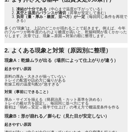
凍結が十分である
（中心まで温度が下がっている）
真空と温度のバランスが適切
（昇華が安定して進む）
負荷（量・厚み・糖度、並べ方）が一定
（毎回同じ条件を再現で
きる）
多くの“現象”は、上記のどこかが揺れることで起きます。例えば、今年
のフルーツが昨年度のものより糖度が高いと、乾燥時間が長くかかった
りします。次章では、現象→原因→対策の順に整理します。
2. よくある現象と対策（原因別に整理）
現象A：乾燥ムラが出る（場所によって仕上がりが違う）
起きやすい原因
原料の厚み・大きさが揃っていない
トレイの配置や詰め方に偏りがある
乾燥工程の温度勾配が“急すぎる”
対策（事前にできること）
厚み・サイズを揃える（簡易治具・カット基準を決める）
トレイの載せ方を固定し、毎回同じ並べ方にする
最初は「弱め→安定→後半で仕上げ」の考え方で棚温度条件を作る
現象B：形が崩れる／膨らむ（見た目が安定しない）
起きやすい原因