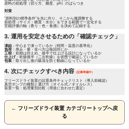
原料の前処理（切り方、糖度、pH）のばらつき
対策
“原料別の標準条件”を先に作り、そこから微調整する
前処理（サイズ・糖度・水分）をできる範囲で一定化する
官能評価の軸（香り・色・食感）を決めて記録する
3. 運用を安定させるための「確認チェック」
凍結
：中心まで凍っているか（時間・温度の基準化）
負荷
：厚み・量・並べ方は毎回同じか
工程
：初期は控えめ、後半で仕上げる設計になっているか
仕上げ
：乾燥後半（二次乾燥）を状態で確認しているか
包装
：取り出し後の吸湿を防ぐ動線になっているか
4. 次にチェックすべき内容
（記事準備中）
フリーズドライ装置の設置条件チェックリスト（導入前確認）
真空ポンプの種類と選び方（オイル式／オイルレス）
装置一覧・処理量別比較（用途に合わせた選定）
← フリーズドライ装置 カテゴリートップへ戻
る