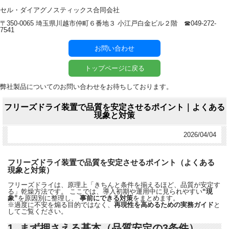
セル・ダイアグノスティックス合同会社
〒350-0065 埼玉県川越市仲町６番地３ 小江戸白金ビル２階 ☎︎049-272-
7541
お問い合わせ
トップページに戻る
弊社製品についてのお問い合わせをお待ちしております。
フリーズドライ装置で品質を安定させるポイント｜よくある
現象と対策
2026/04/04
フリーズドライ装置で品質を安定させるポイント（よくある
現象と対策）
フリーズドライは、原理上「きちんと条件を揃えるほど、品質が安定す
る」乾燥方法です。 ここでは、導入初期や運用中に見られやすい
“現
象”
を原因別に整理し、
事前にできる対策
をまとめます。
※過度に不安を煽る目的ではなく、
再現性を高めるための実務ガイド
と
してご覧ください。
1. まず押さえる基本（品質安定の3条件）