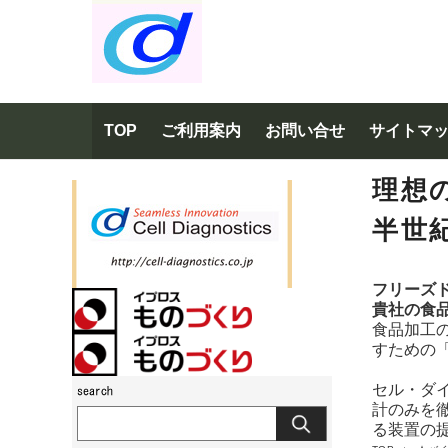
TOP
ご利用案内
お問い合せ
サイトマ
理想
半世
フリーズ
貴社の食
食品加工
すための
セル・ダ
計のみを
る装置の