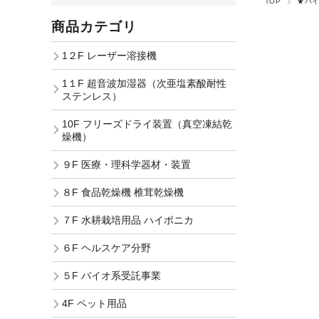
TOP
★バ
商品カテゴリ
1２F レーザー溶接機
1１F 超音波加湿器（次亜塩素酸耐性
ステンレス）
10F フリーズドライ装置（真空凍結乾
燥機）
９F 医療・理科学器材・装置
８F 食品乾燥機 椎茸乾燥機
７F 水耕栽培用品 ハイポニカ
６F ヘルスケア分野
５F バイオ系受託事業
4F ペット用品