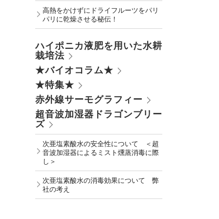
高熱をかけずにドライフルーツをパリ
パリに乾燥させる秘伝！
ハイポニカ液肥を用いた水耕
栽培法
★バイオコラム★
★特集★
赤外線サーモグラフィー
超音波加湿器ドラゴンブリー
ズ
次亜塩素酸水の安全性について ＜超
音波加湿器によるミスト燻蒸消毒に際
し＞
次亜塩素酸水の消毒効果について 弊
社の考え