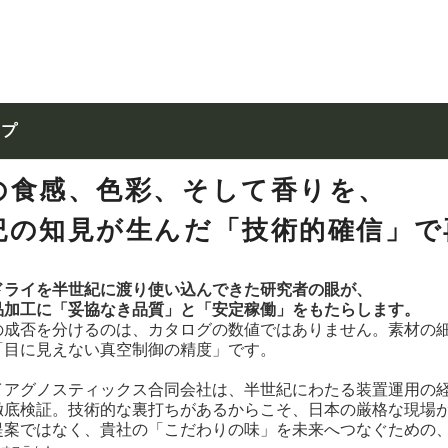
ップ
の食感、色彩、そして香りを、
紀の知見が生んだ「技術的確信」で
ドライを半世紀に渡り使い込んできた研究者の眼が、
品加工に「妥協なき品質」と「安定稼働」をもたらします。
の成否を分けるのは、カタログの数値ではありません。素材の
「目に見えない真空制御の精度」です。
イアグノスティックス合同会社は、半世紀にわたる装置運用の
徹底検証。技術的な裏打ちがあるからこそ、日本の厳格な現場
提案ではなく、貴社の「こだわりの味」を未来へつなぐための