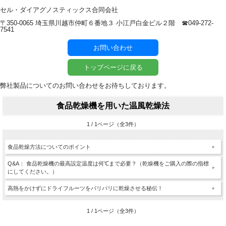
セル・ダイアグノスティックス合同会社
〒350-0065 埼玉県川越市仲町６番地３ 小江戸白金ビル２階 ☎︎049-272-
7541
お問い合わせ
トップページに戻る
弊社製品についてのお問い合わせをお待ちしております。
食品乾燥機を用いた温風乾燥法
1 / 1ページ（全3件）
食品乾燥方法についてのポイント
Q&A： 食品乾燥機の最高設定温度は何℃まで必要？（乾燥機をご購入の際の指標
にしてください。）
高熱をかけずにドライフルーツをパリパリに乾燥させる秘伝！
1 / 1ページ（全3件）