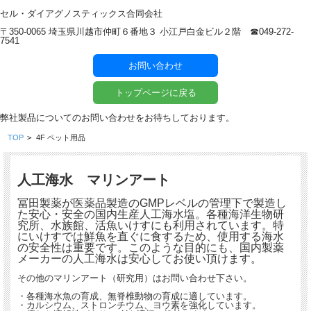
セル・ダイアグノスティックス合同会社
〒350-0065 埼玉県川越市仲町６番地３ 小江戸白金ビル２階 ☎︎049-272-
7541
お問い合わせ
トップページに戻る
弊社製品についてのお問い合わせをお待ちしております。
TOP
>
4F ペット用品
人工海水 マリンアート
冨田製薬が医薬品製造のGMPレベルの管理下で製造し
た安心・安全の国内生産人工海水塩。各種海洋生物研
究所、水族館、活魚いけすにも利用されています。特
にいけすでは鮮魚を直ぐに食するため、使用する海水
の安全性は重要です。このような目的にも、国内製薬
メーカーの人工海水は安心してお使い頂けます。
その他のマリンアート（研究用）はお問い合わせ下さい。
・各種海水魚の育成、無脊椎動物の育成に適しています。
・カルシウム、ストロンチウム、ヨウ素を強化しています。