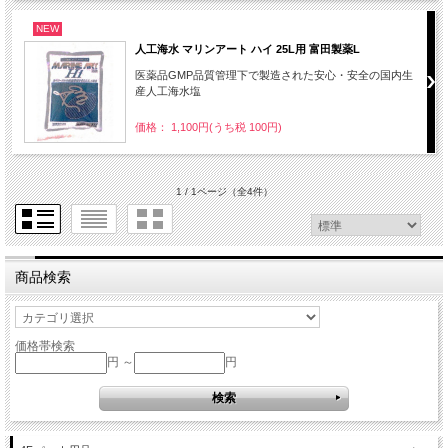
NEW
人工海水 マリンアート ハイ 25L用 富田製薬L
医薬品GMP品質管理下で製造された安心・安全の国内生
産人工海水塩
価格： 1,100円(うち税 100円)
1 / 1ページ
（全4件）
商品検索
価格帯検索
円 ～
円