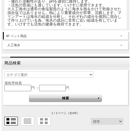
・優れた溶解性があり、pHを適切に維持します。
・活魚の育成にも適しています。いけすに使用できます。
※人工海水は通常の食塩製造のように海水を熱をかけて乾燥させた
混合塩ではありません。熱により重要成分が昇華、沈殿します。マ
リンアートは海水の組成を分析し、それぞれの成分を個別に混合し
て作り上げている為、海水の成分に非常に近い組成を有していま
す。いけすでも活魚の健康を維持できます。
4F ペット用品
人工海水
商品検索
価格帯検索
円 ～
円
1 / 1ページ
（全4件）