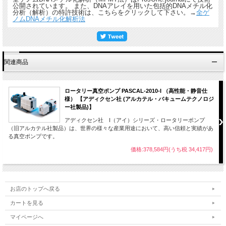
公開されています。 また、DNAアレイを用いた包括的DNAメチル化
分析（解析）の特許技術は、こちらをクリックして下さい。→
全ゲ
ノムDNAメチル化解析法
関連商品
ロータリー真空ポンプ PASCAL-2010-I （高性能・静音仕
様） 【アディクセン社 (アルカテル・バキュームテクノロジ
ー社製品)】
アディクセン社 I（アイ）シリーズ・ロータリーポンプ
（旧アルカテル社製品）は、世界の様々な産業用途において、高い信頼と実績があ
る真空ポンプです。
価格:378,584円(うち税 34,417円)
お店のトップへ戻る
カートを見る
マイページへ