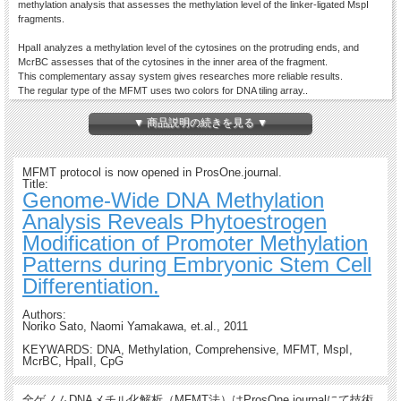
methylation analysis that assesses the methylation level of the linker-ligated MspI
fragments.
HpaII analyzes a methylation level of the cytosines on the protruding ends, and
McrBC assesses that of the cytosines in the inner area of the fragment.
This complementary assay system gives researches more reliable results.
The regular type of the MFMT uses two colors for DNA tiling array..
For more details, please contact us;celldiag@dream.jp
▼ 商品説明の続きを見る ▼
MFMT protocol is now opened in ProsOne.journal.
Title:
Genome-Wide DNA Methylation
Analysis Reveals Phytoestrogen
Modification of Promoter Methylation
Patterns during Embryonic Stem Cell
Differentiation.
Authors:
Noriko Sato, Naomi Yamakawa, et.al., 2011
KEYWARDS: DNA, Methylation, Comprehensive, MFMT, MspI,
McrBC, HpaII, CpG
全ゲノムDNAメチル化解析（MFMT法）はProsOne.journalにて技術