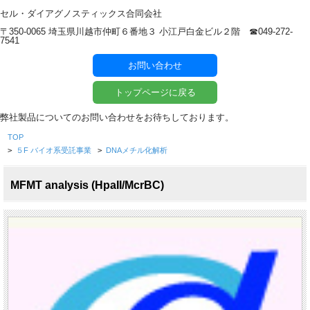
セル・ダイアグノスティックス合同会社
〒350-0065 埼玉県川越市仲町６番地３ 小江戸白金ビル２階 ☎︎049-272-
7541
お問い合わせ
トップページに戻る
弊社製品についてのお問い合わせをお待ちしております。
TOP
>
５F バイオ系受託事業
>
DNAメチル化解析
MFMT analysis (HpaII/McrBC)