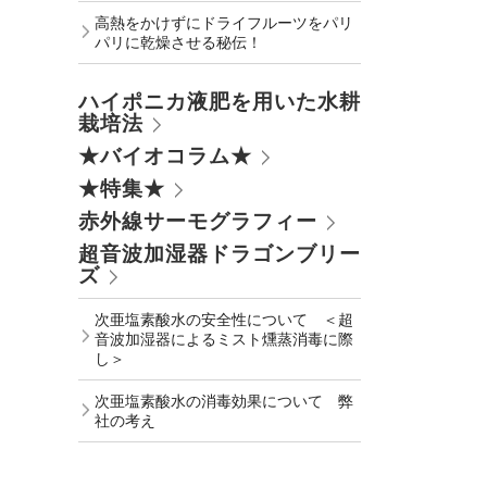
高熱をかけずにドライフルーツをパリ
パリに乾燥させる秘伝！
ハイポニカ液肥を用いた水耕
栽培法
★バイオコラム★
★特集★
赤外線サーモグラフィー
超音波加湿器ドラゴンブリー
ズ
次亜塩素酸水の安全性について ＜超
音波加湿器によるミスト燻蒸消毒に際
し＞
次亜塩素酸水の消毒効果について 弊
社の考え