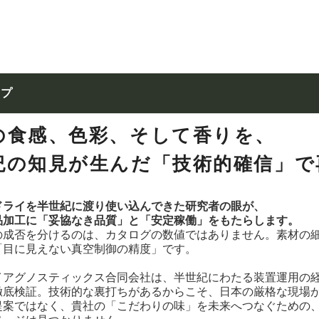
ップ
の食感、色彩、そして香りを、
紀の知見が生んだ「技術的確信」で
ドライを半世紀に渡り使い込んできた研究者の眼が、
品加工に「妥協なき品質」と「安定稼働」をもたらします。
の成否を分けるのは、カタログの数値ではありません。素材の
「目に見えない真空制御の精度」です。
イアグノスティックス合同会社は、半世紀にわたる装置運用の
徹底検証。技術的な裏打ちがあるからこそ、日本の厳格な現場
提案ではなく、貴社の「こだわりの味」を未来へつなぐための