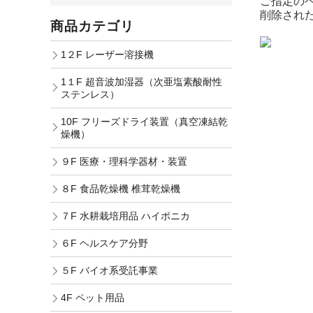
ご指定の
削除され
商品カテゴリ
1２F レーザー溶接機
1１F 超音波加湿器（次亜塩素酸耐性
ステンレス）
10F フリーズドライ装置（真空凍結乾
燥機）
９F 医療・理科学器材・装置
８F 食品乾燥機 椎茸乾燥機
７F 水耕栽培用品 ハイポニカ
６F ヘルスケア分野
５F バイオ系受託事業
4F ペット用品