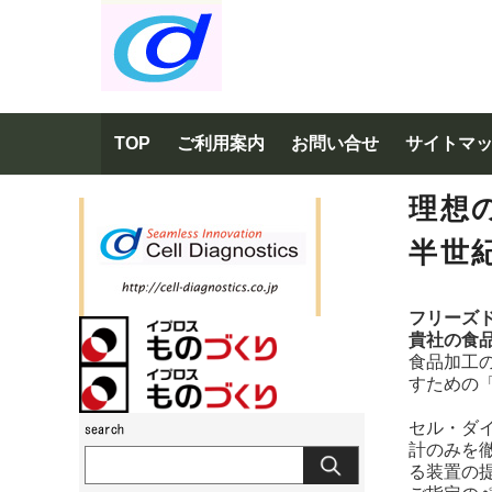
TOP
ご利用案内
お問い合せ
サイトマ
理想
半世
フリーズ
貴社の食
食品加工
すための
セル・ダ
計のみを
る装置の