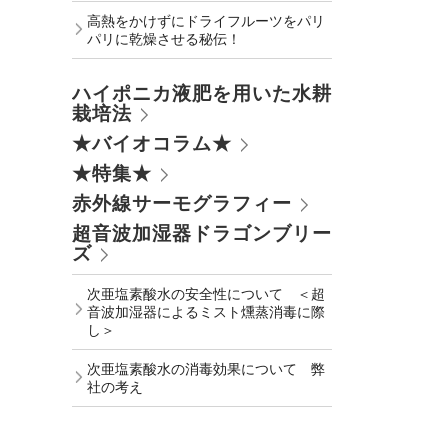
高熱をかけずにドライフルーツをパリ
パリに乾燥させる秘伝！
ハイポニカ液肥を用いた水耕
栽培法
★バイオコラム★
★特集★
赤外線サーモグラフィー
超音波加湿器ドラゴンブリー
ズ
次亜塩素酸水の安全性について ＜超
音波加湿器によるミスト燻蒸消毒に際
し＞
次亜塩素酸水の消毒効果について 弊
社の考え