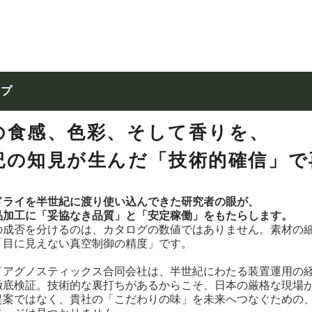
ップ
の食感、色彩、そして香りを、
紀の知見が生んだ「技術的確信」で
ドライを半世紀に渡り使い込んできた研究者の眼が、
品加工に「妥協なき品質」と「安定稼働」をもたらします。
の成否を分けるのは、カタログの数値ではありません。素材の
「目に見えない真空制御の精度」です。
イアグノスティックス合同会社は、半世紀にわたる装置運用の
徹底検証。技術的な裏打ちがあるからこそ、日本の厳格な現場
提案ではなく、貴社の「こだわりの味」を未来へつなぐための