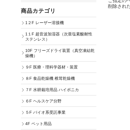
ご指定の
削除され
商品カテゴリ
1２F レーザー溶接機
1１F 超音波加湿器（次亜塩素酸耐性
ステンレス）
10F フリーズドライ装置（真空凍結乾
燥機）
９F 医療・理科学器材・装置
８F 食品乾燥機 椎茸乾燥機
７F 水耕栽培用品 ハイポニカ
６F ヘルスケア分野
５F バイオ系受託事業
4F ペット用品