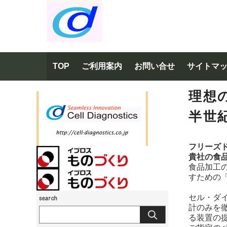
TOP
ご利用案内
お問い合せ
サイトマ
理想
半世
フリーズ
貴社の食
食品加工
すための
セル・ダ
計のみを
る装置の