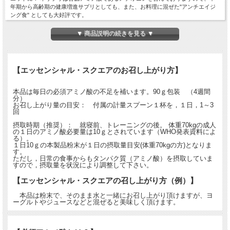
年期から高齢期の健康増進サプリとしても、また、お料理に混ぜた"アンチエイジ
ング食" としても大好評です。
【スポーツ選手及びトレーナーの皆さまへ】
▼ 商品説明の続きを見る ▼
体重70ｋgの成人あたり、１日に10ｇのタンパク質が必要とされています。これは
牛肉に換算するとおよそ500ｇに相当します。トレーニング中のスポーツ選手の場
合，筋肉の修復や新生が盛んなため、１日のタンパク質の必要量は健常人の２倍程
度になると言われています。
【エッセンシャル・スクエアのお召し上がり方】
タンパク質は過剰に摂取すると腎臓の負担になるとも言われていますので、日常の
食事で摂取するタンパク質と本品の摂取量の双方を考慮し、本品の1日の摂取量を
調節して下さい。 牛肉500ｇはおよそ1800kcalに相当し，それに相当する本製品粉
本品は毎日の必須アミノ酸の不足を補います。90ｇ包装 （4週間
末10ｇは約40kcalとなります。
分）
お召し上がり量の目安： 付属の計量スプーン１杯を，１日，1～3
回
摂取時期（推奨）： 就寝前、トレーニングの後。 体重70kgの成人
の１日のアミノ酸必要量は10ｇとされています（WHO発表資料によ
る）。
１日10ｇの本製品粉末が１日の摂取量目安(体重70kgの方)となりま
す。
ただし，日常の食事からもタンパク質（アミノ酸）を摂取していま
すので，摂取量を状況により調整して下さい。
【エッセンシャル・スクエアの召し上がり方（例）】
本品は粉末で、そのまま水と一緒にお召し上がり頂けますが、ヨ
ーグルトやジュースなどと混ぜると美味しく頂けます。