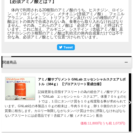
【必須アミノ酸とは？】
体内で利用される20種類のアミノ酸のうち、ヒスチジン、ロイシ
ン、イソロイシン、リジン、メチオニン(含硫アミノ酸）、フェニル
アラニン、スレオニン、トリプトファン及びバリンの種類のアミノ
酸はヒトの体内で合成されない為、食事から取り入れなければなり
ません。その為、これらのアミノ酸は「必須アミノ酸」と呼ばれて
います。これに加え、アルギニン、システイン（含硫アミノ酸）及
びチロシンの３種類のアミノ酸は乳幼児の体内合成量だけでは不十
分な為、必須アミノ酸として位置づけられています。
関連商品
アミノ酸サプリメント GNLab エッセンシャルスクエア Lボ
トル（384ｇ） 【プロアスリート育成仕様】
記録更新を目指すアスリートの為の総合アミノ酸サプリメン
ト "GNLab エッセンシャル・スクエア"。体重７０ｋｇのヒ
トでは，１日にタンパク質を１０ｇ程度取る事が求められて
います。GNLab社の本製品１０ｇの粉末は，牛肉５００ｇ，卵１０個分のタンパク
質量に相当します。カロリー制限しながらタンパク質は十分に摂取しなければなら
ないアスリートには必需品です！含硫アミノ酸（メチオニン）配合
価格:11,800円(うち税 1,073円)