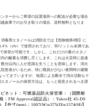
センターからご希望の設置場所への配送が必要な場合
川越倉庫でのお引き取りの場合、送料無料となりま
消毒用エタノールは消防法では【危険物第4類】に
.4％（v/v）で使用されており、80リットル未満であ
可で保管が可能です。しかし、これだけの量のエタノ
室内の酸素を消費し尽くします。これは火災時に急速
、数分以内に人が意識を失うことを意味します。消火
入院患者がいるため、特に職員が少ない夜間時の避難
なってきていますが、地震による断水で消火活動も十
用エタノールの保管方法は、もっと留意されるべき課
ャビネット：可燃薬品防火保管庫：（国際耐
格：FM Approval認証品）：Yakos社 45-DS
L) 【外寸(mm)：1007(W)x375(D)x1574(H)】