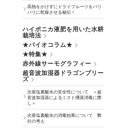
高熱をかけずにドライフルーツをパリ
パリに乾燥させる秘伝！
ハイポニカ液肥を用いた水耕
栽培法
★バイオコラム★
★特集★
赤外線サーモグラフィー
超音波加湿器ドラゴンブリー
ズ
次亜塩素酸水の安全性について ＜超
音波加湿器によるミスト燻蒸消毒に際
し＞
次亜塩素酸水の消毒効果について 弊
社の考え