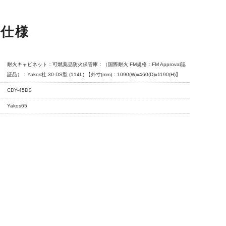
品仕様
耐火キャビネット：可燃薬品防火保管庫：（国際耐火 FM規格：FM Approval認
証品）：Yakos社 30-DS型 (114L) 【外寸(mm)：1090(W)x460(D)x1190(H)】
CDY-45DS
Yakos65