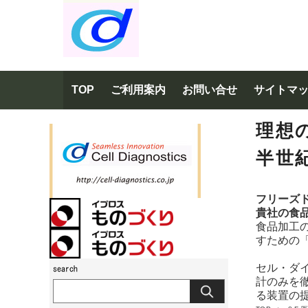
TOP
ご利用案内
お問い合せ
サイトマ
理想
半世
フリーズ
貴社の食
食品加工
すための
セル・ダ
計のみを
る装置の