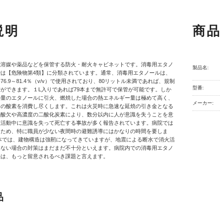
説明
商
性溶媒や薬品などを保管する防火・耐火キャビネットです。消毒用エタノ
製品名:
では【危険物第4類】に分類されています。通常、消毒用エタノールは、
6.9～81.4％（v/v）で使用されており、80リットル未満であれば、規制
型番:
ができます。１L入りであれば79本まで無許可で保管が可能です。しか
の量のエタノールに引火、燃焼した場合の熱エネルギー量は極めて高く、
メーカー:
内の酸素を消費し尽くします。これは火災時に急速な延焼の引き金となる
、酸欠や高濃度の二酸化炭素により、数分以内に人が意識を失うことを意
火活動中に意識を失って死亡する事故が多く報告されています。病院では
るため、特に職員が少ない夜間時の避難誘導にはかなりの時間を要しま
本では、建物構造は強靭になってきていますが、地震による断水で消火活
きない場合の対策はまだまだ不十分といえます。病院内での消毒用エタノ
法は、もっと留意されるべき課題と言えます。
品