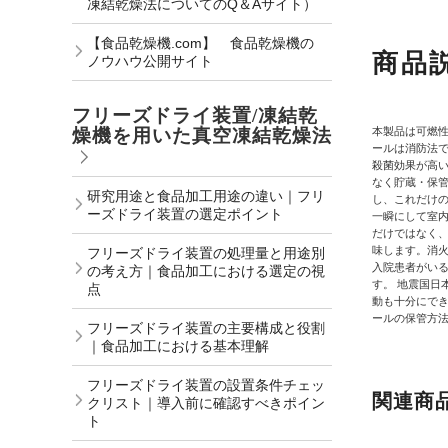
凍結乾燥法についてのQ＆Aサイト）
【食品乾燥機.com】 食品乾燥機の
商品
ノウハウ公開サイト
フリーズドライ装置/凍結乾
燥機を用いた真空凍結乾燥法
本製品は可燃
ールは消防法
殺菌効果が高い7
なく貯蔵・保管
研究用途と食品加工用途の違い｜フリ
し、これだけ
ーズドライ装置の選定ポイント
一瞬にして室
だけではなく
味します。消
フリーズドライ装置の処理量と用途別
入院患者がい
の考え方｜食品加工における選定の視
す。 地震国日
点
動も十分にで
ールの保管方
フリーズドライ装置の主要構成と役割
｜食品加工における基本理解
フリーズドライ装置の設置条件チェッ
関連商
クリスト｜導入前に確認すべきポイン
ト