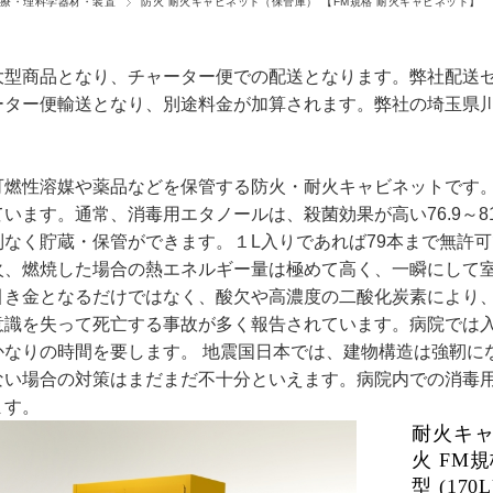
医療・理科学器材・装置
防火 耐火キャビネット（保管庫） 【FM規格 耐火キャビネット】
大型商品となり、チャーター便での配送となります。弊社配送
ーター便輸送となり、別途料金が加算されます。弊社の埼玉県
可燃性溶媒や薬品などを保管する防火・耐火キャビネットです。
います。通常、消毒用エタノールは、殺菌効果が高い76.9～81
制なく貯蔵・保管ができます。１L入りであれば79本まで無許
火、燃焼した場合の熱エネルギー量は極めて高く、一瞬にして
引き金となるだけではなく、酸欠や高濃度の二酸化炭素により
意識を失って死亡する事故が多く報告されています。病院では
かなりの時間を要します。 地震国日本では、建物構造は強靭に
ない場合の対策はまだまだ不十分といえます。病院内での消毒
ます。
耐火キ
火 FM規
型 (170