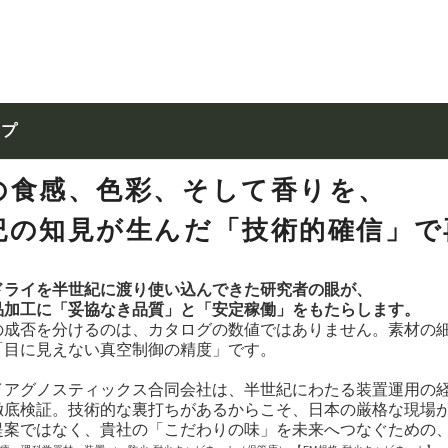
ップ
の食感、色彩、そして香りを、
紀の知見が生んだ「技術的確信」で
ドライを半世紀に渡り使い込んできた研究者の眼が、
品加工に「妥協なき品質」と「安定稼働」をもたらします。
の成否を分けるのは、カタログの数値ではありません。素材の
「目に見えない真空制御の精度」です。
イアグノスティックス合同会社は、半世紀にわたる装置運用の
徹底検証。技術的な裏打ちがあるからこそ、日本の厳格な現場
提案ではなく、貴社の「こだわりの味」を未来へつなぐための