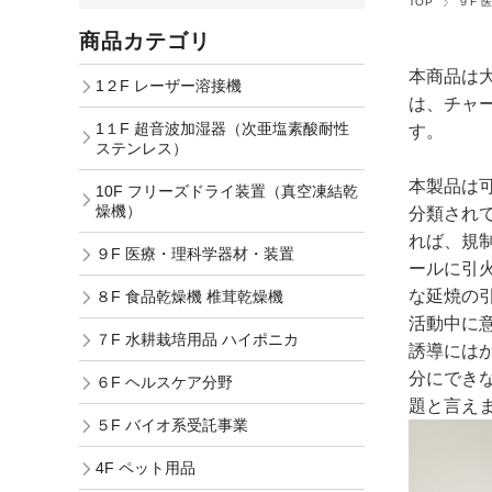
TOP
９F 
商品カテゴリ
本商品は
1２F レーザー溶接機
は、チャ
1１F 超音波加湿器（次亜塩素酸耐性
す。
ステンレス）
本製品は
10F フリーズドライ装置（真空凍結乾
燥機）
分類されて
れば、規
９F 医療・理科学器材・装置
ールに引
な延焼の
８F 食品乾燥機 椎茸乾燥機
活動中に
７F 水耕栽培用品 ハイポニカ
誘導には
分にでき
６F ヘルスケア分野
題と言え
５F バイオ系受託事業
4F ペット用品