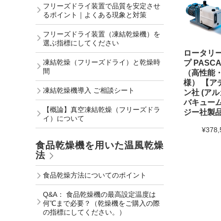
フリーズドライ装置で品質を安定させ
るポイント｜よくある現象と対策
フリーズドライ装置（凍結乾燥機）を
選ぶ指標にしてください
ロータリ
凍結乾燥（フリーズドライ）と乾燥時
プ PASCAL
間
（高性能
様） 【ア
凍結乾燥機導入 ご相談シート
ン社 (ア
バキュー
【概論】真空凍結乾燥（フリーズドラ
ジー社製品
イ）について
¥378,
食品乾燥機を用いた温風乾燥
法
食品乾燥方法についてのポイント
Q&A： 食品乾燥機の最高設定温度は
何℃まで必要？（乾燥機をご購入の際
の指標にしてください。）