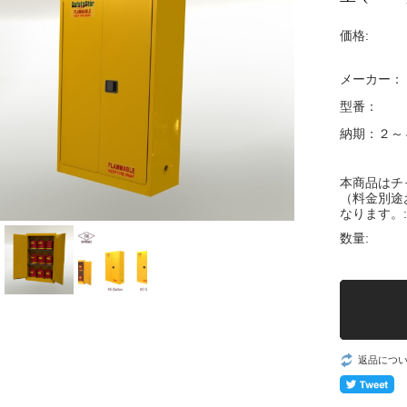
価格:
メーカー：
型番：
納期：２～
本商品はチ
（料金別途
なります。:
数量:
返品につ