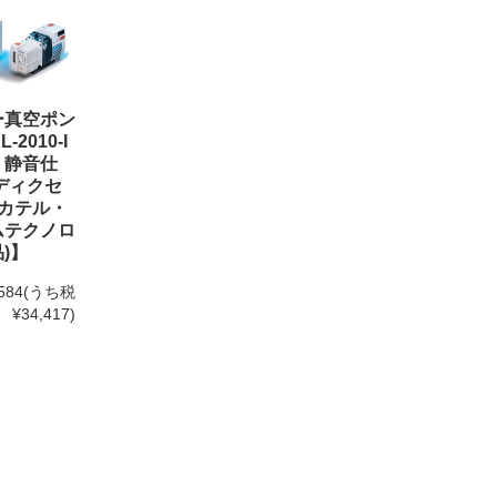
ー真空ポン
-2010-I
・静音仕
ディクセ
ルカテル・
ムテクノロ
)】
584
(うち税
¥34,417)