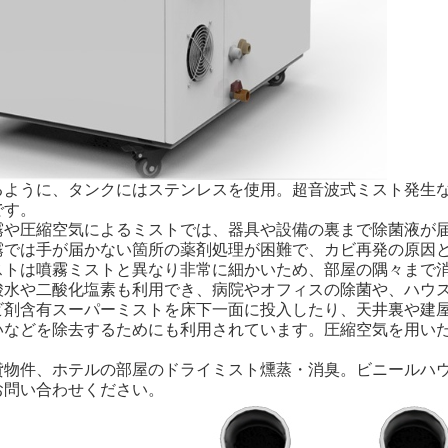
るように、タンクにはステンレスを使用。超音波式ミスト発生
です。
霧や圧縮空気によるミストでは、器具や設備の裏まで除菌液が
霧では手が届かない箇所の薬剤処理が困難で、カビ再発の原因
ストは噴霧ミストと異なり非常に細かいため、部屋の隅々まで
酸水や二酸化塩素も利用でき、病院やオフィスの除菌や、ハウ
ビ剤含有スーパーミストを床下一面に投入したり、天井裏や建
いなどを除去するためにも利用されています。圧縮空気を用い
貸物件、ホテルの部屋のドライミスト燻蒸・消臭。ビニールハ
お問い合わせください。