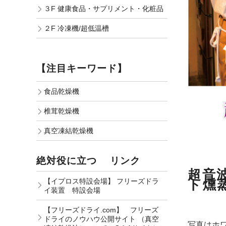
３F 健康食品・サプリメント・化粧品
２F 冷凍機/超低温槽
【注目キーワード】
食品乾燥機
椎茸乾燥機
真空凍結乾燥機
絶対役に立つ リンク
超音
【イプロス特設会場】 フリーズドラ
ト燻
イ装置 特設会場
【フリーズドライ.com】 フリーズ
ドライのノウハウ公開サイト （真空
写真はホ