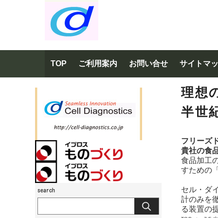
TOP
ご利用案内
お問い合せ
サイトマ
理想
半世
フリーズ
貴社の食
食品加工
すための
セル・ダ
計のみを
る装置の