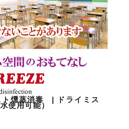
ト燻蒸消毒 | ドライミス
酸水使用可能）