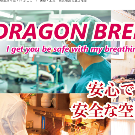
水耕栽培用品 ハイポニカ
医療・工業・農業用超音波加湿器