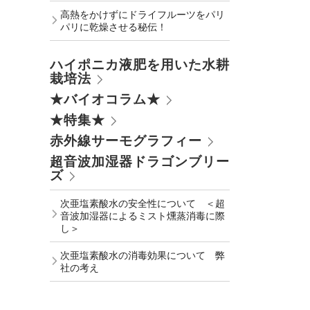
高熱をかけずにドライフルーツをパリ
パリに乾燥させる秘伝！
ハイポニカ液肥を用いた水耕
栽培法
★バイオコラム★
★特集★
赤外線サーモグラフィー
超音波加湿器ドラゴンブリー
ズ
次亜塩素酸水の安全性について ＜超
音波加湿器によるミスト燻蒸消毒に際
し＞
次亜塩素酸水の消毒効果について 弊
社の考え