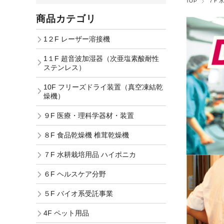
TOP
７F 
商品カテゴリ
1２F レーザー溶接機
1１F 超音波加湿器（次亜塩素酸耐性
ステンレス）
10F フリーズドライ装置（真空凍結乾
燥機）
９F 医療・理科学器材・装置
８F 食品乾燥機 椎茸乾燥機
７F 水耕栽培用品 ハイポニカ
６F ヘルスケア分野
５F バイオ系受託事業
4F ペット用品