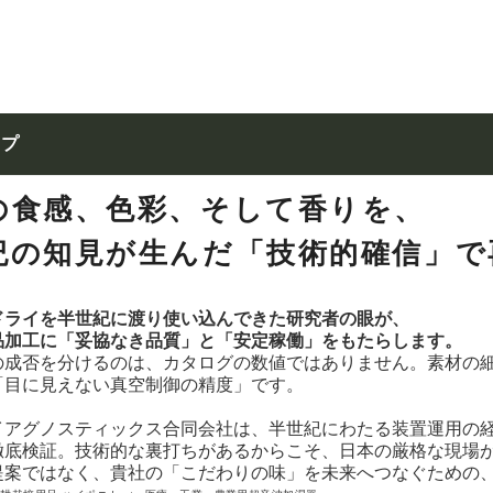
ップ
の食感、色彩、そして香りを、
紀の知見が生んだ「技術的確信」で
ドライを半世紀に渡り使い込んできた研究者の眼が、
品加工に「妥協なき品質」と「安定稼働」をもたらします。
の成否を分けるのは、カタログの数値ではありません。素材の
「目に見えない真空制御の精度」です。
イアグノスティックス合同会社は、半世紀にわたる装置運用の
徹底検証。技術的な裏打ちがあるからこそ、日本の厳格な現場
提案ではなく、貴社の「こだわりの味」を未来へつなぐための