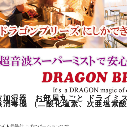
波加湿器 お部屋丸ごと ドライミス
蒸消毒機 （二酸化塩素、次亜塩素
ワイト塗装仕上げのバージョンです