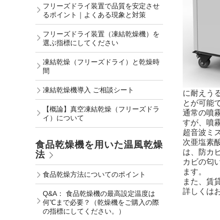
フリーズドライ装置で品質を安定させ
るポイント｜よくある現象と対策
フリーズドライ装置（凍結乾燥機）を
選ぶ指標にしてください
凍結乾燥（フリーズドライ）と乾燥時
間
凍結乾燥機導入 ご相談シート
に耐えう
とが可能
【概論】真空凍結乾燥（フリーズドラ
通常の噴
イ）について
すが、噴
超音波ミ
次亜塩素
食品乾燥機を用いた温風乾燥
は、防カ
法
カビの匂
ます。
食品乾燥方法についてのポイント
また、賃
詳しくは
Q&A： 食品乾燥機の最高設定温度は
何℃まで必要？（乾燥機をご購入の際
の指標にしてください。）