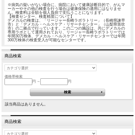
※病気の疑いがない場合に、病院において健康診断目的で、がんマ
ーカーやその他の検査を行う場合は健康保険の適用にはなりませ
ん。検査料は全額を個人負担で支払うことになります。
【検査センター、検査精度について】
デメカルの検査は、「リージャー長崎ラボラトリー」（長崎県諫早
市）と「デメカル・ヘルスケア・リサーチセンター」（山梨県笛吹
市）の二拠点で行っています。この二つの施設は、共にデメカルの
専用ラボとして運用されており、リージャー長崎ラボラトリーでは
年間30万検体、デメカル・ヘルスケア・リサーチセンターでは年間
300万検体の検査受入が可能なセンターです。
商品検索
価格帯検索
円 ～
円
該当商品はありません。
商品検索