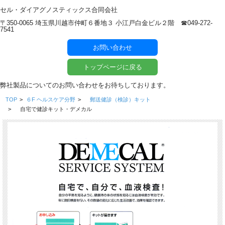
セル・ダイアグノスティックス合同会社
〒350-0065 埼玉県川越市仲町６番地３ 小江戸白金ビル２階 ☎︎049-272-
7541
お問い合わせ
トップページに戻る
弊社製品についてのお問い合わせをお待ちしております。
TOP
>
６F ヘルスケア分野
>
郵送健診（検診）キット
>
自宅で健診キット・デメカル