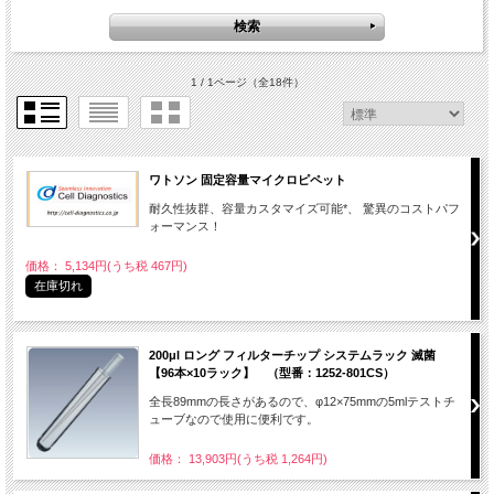
1 / 1ページ
（全18件）
ワトソン 固定容量マイクロピペット
耐久性抜群、容量カスタマイズ可能*、 驚異のコストパフ
ォーマンス！
価格： 5,134円(うち税 467円)
在庫切れ
200μl ロング フィルターチップ システムラック 滅菌
【96本×10ラック】 （型番：1252-801CS）
全長89mmの長さがあるので、φ12×75mmの5mlテストチ
ューブなので使用に便利です。
価格： 13,903円(うち税 1,264円)