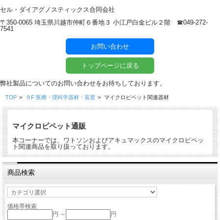
セル・ダイアグノスティックス合同会社
〒350-0065 埼玉県川越市仲町６番地３ 小江戸白金ビル２階 ☎︎049-272-
7541
お問い合わせ
トップページに戻る
弊社製品についてのお問い合わせをお待ちしております。
TOP
>
９F 医療・理科学器材・装置
>
マイクロピペット関連器材
マイクロピペット通販
本コーナーでは、ワトソンおよびアキュマックスのマイクロピペッ
ト関連商品を取り扱っております。
商品検索
価格帯検索
円 ～
円