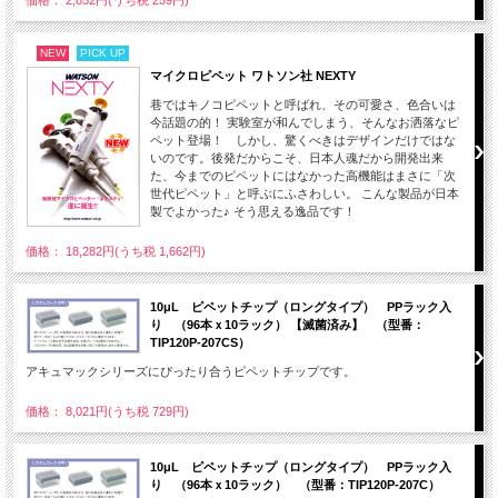
価格： 2,852円(うち税 259円)
NEW
PICK UP
マイクロピペット ワトソン社 NEXTY
巷ではキノコピペットと呼ばれ、その可愛さ、色合いは
今話題の的！ 実験室が和んでしまう、そんなお洒落なピ
ペット登場！ しかし、驚くべきはデザインだけではな
いのです。後発だからこそ、日本人魂だから開発出来
た、今までのピペットにはなかった高機能はまさに「次
世代ピペット」と呼ぶにふさわしい。 こんな製品が日本
製でよかった♪ そう思える逸品です！
価格： 18,282円(うち税 1,662円)
10μL ピペットチップ（ロングタイプ） PPラック入
り （96本ｘ10ラック） 【滅菌済み】 （型番：
TIP120P-207CS）
アキュマックシリーズにぴったり合うピペットチップです。
価格： 8,021円(うち税 729円)
10μL ピペットチップ（ロングタイプ） PPラック入
り （96本ｘ10ラック） （型番：TIP120P-207C）