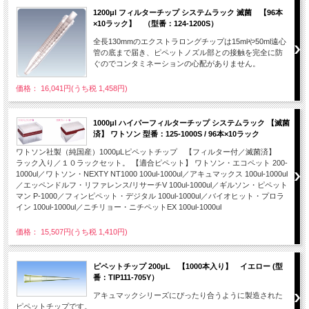
1200μl フィルターチップ システムラック 滅菌 【96本
×10ラック】 （型番：124-1200S）
全長130mmのエクストラロングチップは15mlや50ml遠心
管の底まで届き、ピペットノズル部との接触を完全に防
ぐのでコンタミネーションの心配がありません。
価格： 16,041円(うち税 1,458円)
1000μl ハイパーフィルターチップ システムラック 【滅菌
済】 ワトソン 型番：125-1000S / 96本×10ラック
ワトソン社製（純国産）1000μLピペットチップ 【フィルター付／滅菌済】
ラック入り／１０ラックセット。 【適合ピペット】 ワトソン・エコペット 200-
1000ul／ワトソン・NEXTY NT1000 100ul-1000ul／アキュマックス 100ul-1000ul
／エッペンドルフ・リファレンス/リサーチV 100ul-1000ul／ギルソン・ピペット
マン P-1000／フィンピペット・デジタル 100ul-1000ul／バイオヒット・プロラ
イン 100ul-1000ul／ニチリョー・ニチペットEX 100ul-1000ul
価格： 15,507円(うち税 1,410円)
ピペットチップ 200μL 【1000本入り】 イエロー (型
番：TIP111-705Y）
アキュマックシリーズにぴったり合うように製造された
ピペットチップです。